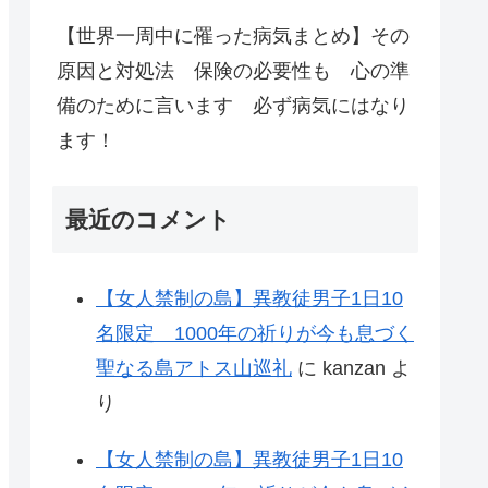
【世界一周中に罹った病気まとめ】その
原因と対処法 保険の必要性も 心の準
備のために言います 必ず病気にはなり
ます！
最近のコメント
【女人禁制の島】異教徒男子1日10
名限定 1000年の祈りが今も息づく
聖なる島アトス山巡礼
に
kanzan
よ
り
【女人禁制の島】異教徒男子1日10