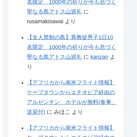
名限定 1000年の祈りが今も息づく
聖なる島アトス山巡礼
に
rusamakisawai
より
【女人禁制の島】異教徒男子1日10
名限定 1000年の祈りが今も息づく
聖なる島アトス山巡礼
に
kanzan
よ
り
【アフリカから南米フライト情報】
ケープタウンからエチオピア経由の
アルゼンチン ホテルが無料(食事、
送迎付)
に
みほこ
より
【アフリカから南米フライト情報】