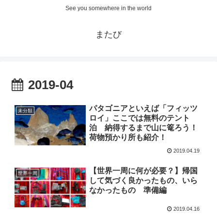
See you somewhere in the world
またび
2019-04
パタゴニアといえば「フィッツ
未分類
ロイ」ここでは無料のテント
泊 納得するまで山に篭ろう！
荷物預かり所も紹介！
2019.04.19
【世界一周に何が必要？】帰国
世界一周
して気づく良かったもの、いら
なかったもの 準備編
2019.04.16