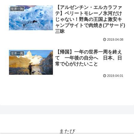
【アルゼンチン・エルカラファ
世界一周
テ】ペリートモレーノ氷河だけ
じゃない！野鳥の王国よ激安キ
ャンプサイトで肉焼き(アサード)
三昧
2019.04.08
【帰国】一年の世界一周を終え
世界一周
て 一年後の自分へ 日本、日
常で心がけたいこと
2019.04.01
またび