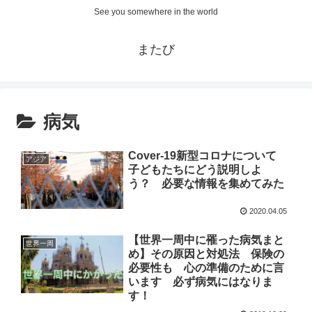
See you somewhere in the world
またび
病気
Cover-19新型コロナについて
アジア
子どもたちにどう説明しよ
う？ 必要な情報を集めてみた
2020.04.05
【世界一周中に罹った病気まと
世界一周
め】その原因と対処法 保険の
必要性も 心の準備のために言
います 必ず病気にはなりま
す！