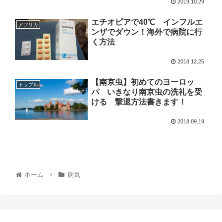
2019.10.29
エチオピアで40℃ インフルエ
アフリカ
ンザでダウン！海外で病院に行
く方法
2018.12.25
【南京虫】初めてのヨーロッ
トラブル
パ いきなり南京虫の洗礼を受
ける 撃退方法書きます！
2018.09.19
ホーム
病気