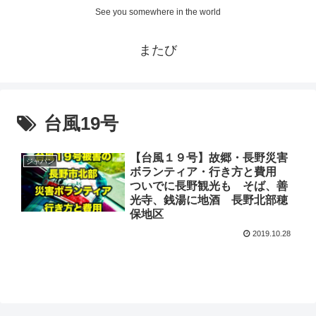
See you somewhere in the world
またび
台風19号
【台風１９号】故郷・長野災害
ジャパン
ボランティア・行き方と費用
ついでに長野観光も そば、善
光寺、銭湯に地酒 長野北部穂
保地区
2019.10.28