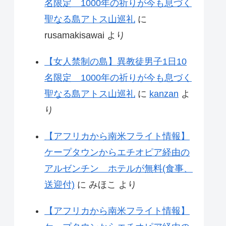
名限定 1000年の祈りが今も息づく
聖なる島アトス山巡礼
に
rusamakisawai
より
【女人禁制の島】異教徒男子1日10
名限定 1000年の祈りが今も息づく
聖なる島アトス山巡礼
に
kanzan
よ
り
【アフリカから南米フライト情報】
ケープタウンからエチオピア経由の
アルゼンチン ホテルが無料(食事、
送迎付)
に
みほこ
より
【アフリカから南米フライト情報】