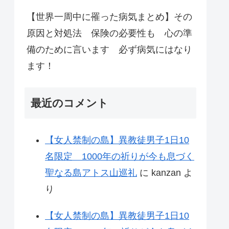
【世界一周中に罹った病気まとめ】その
原因と対処法 保険の必要性も 心の準
備のために言います 必ず病気にはなり
ます！
最近のコメント
【女人禁制の島】異教徒男子1日10
名限定 1000年の祈りが今も息づく
聖なる島アトス山巡礼
に
kanzan
よ
り
【女人禁制の島】異教徒男子1日10