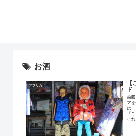
お酒
【
アフリカ
ド
前回
アを
は、
「こ
それ