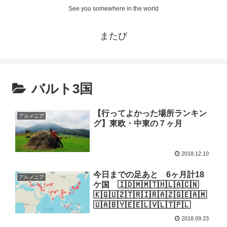
See you somewhere in the world
またび
バルト3国
【行ってよかった場所ランキン
アルメニア
グ】東欧・中東の７ヶ月
2018.12.10
今日までの足あと 6ヶ月計18
アルメニア
ケ国 🇮🇩🇲🇲🇹🇭🇱🇦🇨🇳
🇰🇬🇺🇿🇹🇷🇮🇷🇦🇿🇬🇪🇦🇲
🇺🇦🇧🇾🇪🇪🇱🇻🇱🇹🇵🇱
2018.09.23