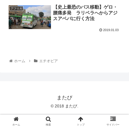
【史上最恐のバス移動】ゲロ・
アフリカ
腰痛多発 ラリベラへからアジ
スアベバに行く方法
2019.01.03
ホーム
エチオピア
またび
© 2018 またび.
ホーム
検索
トップ
サイドバー